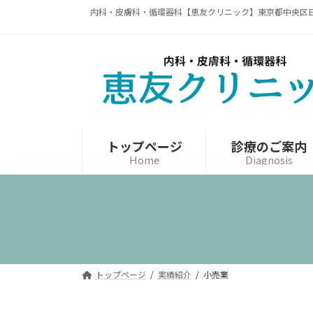
コ
ナ
内科・皮膚科・循環器科【恵友クリニック】東京都中央区
ン
ビ
テ
ゲ
ン
ー
ツ
シ
へ
ョ
ス
ン
キ
に
ッ
移
トップページ
診療のご案内
プ
動
Home
Diagnosis
トップページ
実績紹介
小売業